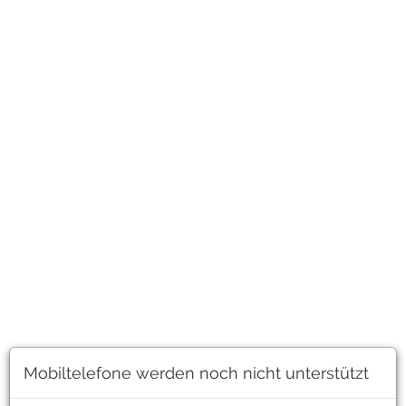
2
KOHLEKRAFTWERKE (
4
%)
KOHLEKRAFTWERKE MIT
CO
-ABSCHEIDUNG UND -SPEICHERUNG (
7
%)
2
BIOMASSEKRAFTWERKE (
45
%)
KEHRICHTVERBRENNUNGSANLAGEN (
58
%)
STROMIMPORTE AUS DEM AUSLAND (
1
%)
STROMBEDARF SENKEN (
15
%)
Abschicken
Zurücksetzen
Total Stromangebot vs Strombedarf
Ursprüngliche Strombedarf für 2035: 3603.4 TWh/jahr
Strombedarf senken:
- 52.5 TWh/jahr
Mobiltelefone werden noch nicht unterstützt
Strombedarf für 2035:
3550.9 TWh/jahr