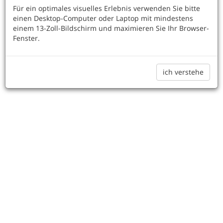
Für ein optimales visuelles Erlebnis verwenden Sie bitte
einen Desktop-Computer oder Laptop mit mindestens
einem 13-Zoll-Bildschirm und maximieren Sie Ihr Browser-
Fenster.
Beginnen
ich verstehe
PLEASE ROTATE YOUR DEVICE
Gesamtproduktion:
1715.7 TWh/jahr
Netto Import: 11.3 TWh/jahr
Beitrag der Stromquellen zum Strommix